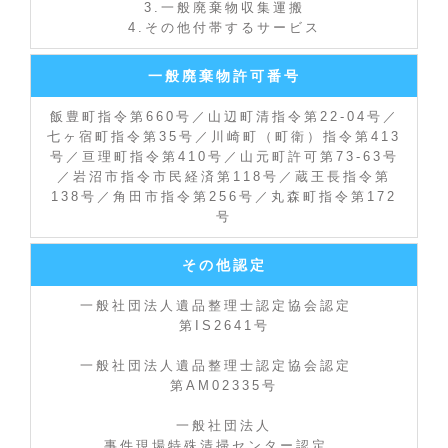
3.一般廃棄物収集運搬
4.その他付帯するサービス
一般廃棄物許可番号
飯豊町指令第660号／山辺町清指令第22-04号／
七ヶ宿町指令第35号／川崎町（町衛）指令第413
号／亘理町指令第410号／山元町許可第73-63号
／岩沼市指令市民経済第118号／蔵王長指令第
138号／角田市指令第256号／丸森町指令第172
号
その他認定
一般社団法人遺品整理士認定協会認定
第IS2641号
一般社団法人遺品整理士認定協会認定
第AM02335号
一般社団法人
事件現場特殊清掃センター認定