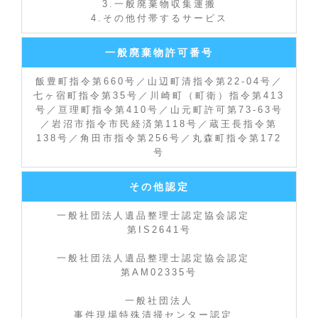
3.一般廃棄物収集運搬
4.その他付帯するサービス
一般廃棄物許可番号
飯豊町指令第660号／山辺町清指令第22-04号／
七ヶ宿町指令第35号／川崎町（町衛）指令第413
号／亘理町指令第410号／山元町許可第73-63号
／岩沼市指令市民経済第118号／蔵王長指令第
138号／角田市指令第256号／丸森町指令第172
号
その他認定
一般社団法人遺品整理士認定協会認定
第IS2641号
一般社団法人遺品整理士認定協会認定
第AM02335号
一般社団法人
事件現場特殊清掃センター認定