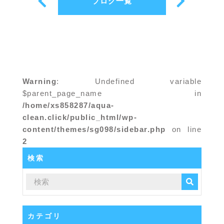
ブログ一覧
Warning
: Undefined variable
$parent_page_name in
/home/xs858287/aqua-
clean.click/public_html/wp-
content/themes/sg098/sidebar.php
on line
2
検索
カテゴリ