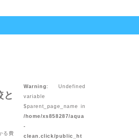
Warning
: Undefined
較と
variable
$parent_page_name in
/home/xs858287/aqua
-
かる費
clean.click/public_ht