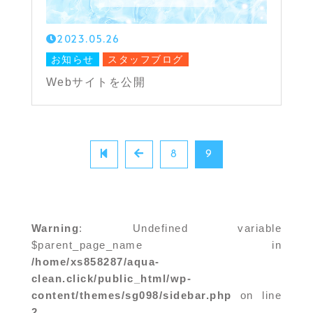
2023.05.26
お知らせ
スタッフブログ
Webサイトを公開
8
9
Warning
: Undefined variable
$parent_page_name in
/home/xs858287/aqua-
clean.click/public_html/wp-
content/themes/sg098/sidebar.php
on line
2